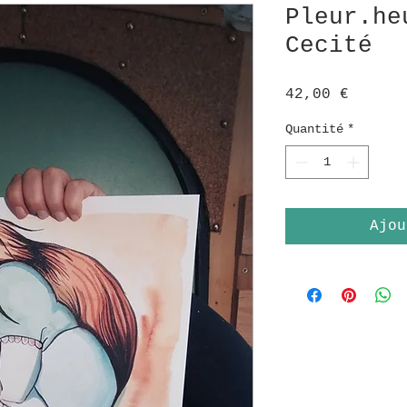
Pleur.he
Cecité
Prix
42,00 €
Quantité
*
Ajou