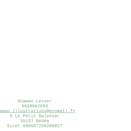
Shawan Lesser
0620962654
awan.illustrations@ecomail.fr
9 Le Petit Balensac
35137 Bédée
Siret 880507259200027