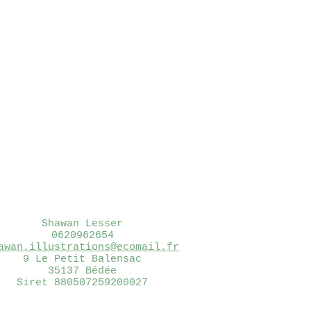
Shawan Lesser
0620962654
awan.illustrations@ecomail.fr
9 Le Petit Balensac
35137 Bédée
Siret 880507259200027